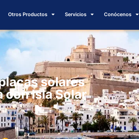
Otros Productos
Servicios
Conócenos
 placas solares
a con Isla Solar
olares de confianza