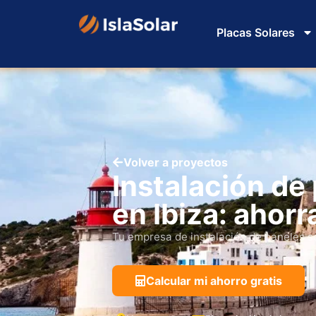
Placas Solares
Volver a proyectos
Instalación de
en Ibiza: ahorr
Tu empresa de instalación de paneles s
Calcular mi ahorro gratis