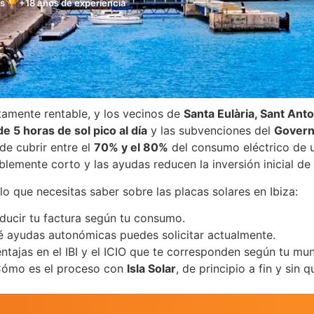
🏆
es
+18 años de experiencia
tamente rentable, y los vecinos de
Santa Eulària, Sant Anto
e 5 horas de sol pico al día
y las subvenciones del
Govern 
de cubrir entre el
70% y el 80%
del consumo eléctrico de u
blemente corto y las ayudas reducen la inversión inicial de 
lo que necesitas saber sobre las placas solares en Ibiza:
ucir tu factura según tu consumo.
 ayudas autonómicas puedes solicitar actualmente.
ntajas en el IBI y el ICIO que te corresponden según tu mun
ómo es el proceso con
Isla Solar
, de principio a fin y sin