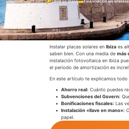
🔑
💳
Llave en mano
Financiación sin interes
Instalar placas solares en
Ibiza
es al
saben bien. Con una media de
más d
instalación fotovoltaica en Ibiza pue
el periodo de amortización es increí
En este artículo te explicamos todo 
Ahorro real:
Cuánto puedes red
Subvenciones del Govern:
Qué
Bonificaciones fiscales:
Las ve
Instalación «llave en mano»:
C
papel.