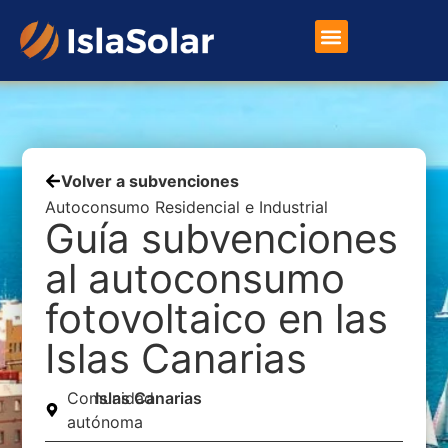
Placas Solares
Otros Productos
Volver a subvenciones
Autoconsumo Residencial e Industrial
Guía subvenciones
al autoconsumo
fotovoltaico en las
Islas Canarias
Comunidad
Islas Canarias
autónoma