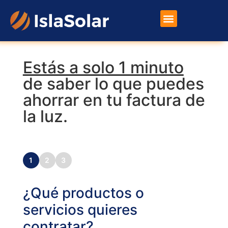
Placas Solares
Otros Productos
Estás a solo 1 minuto
de saber lo que puedes
ahorrar en tu factura de
la luz.
1
2
3
¿Qué productos o
servicios quieres
contratar?