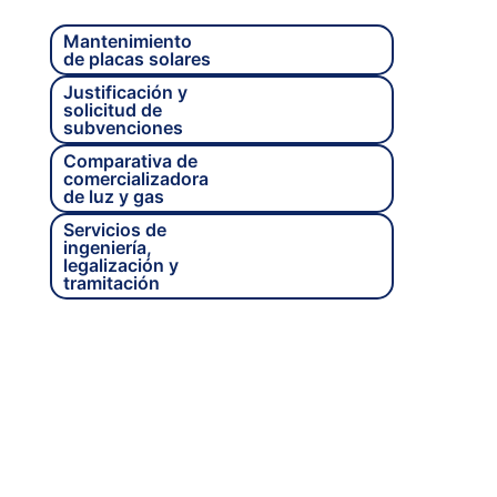
Nuestros
Mantenimiento
de placas solares
servicios
Justificación y
solicitud de
subvenciones
Comparativa de
comercializadora
de luz y gas
Servicios de
ingeniería,
legalización y
tramitación
¿Tienes alguna duda?
Te
asesoramos