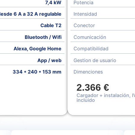
7,4 kW
Potencia
desde 6 A a 32 A regulable
Intensidad
Cable T2
Conector
Bluetooth / Wifi
Comunicación
Alexa, Google Home
Compatibilidad
App / web
Gestion de usuario
334 * 240 * 153 mm
Dimenciones
2.366 €
s Información
Cargador + instalación, I
incluido