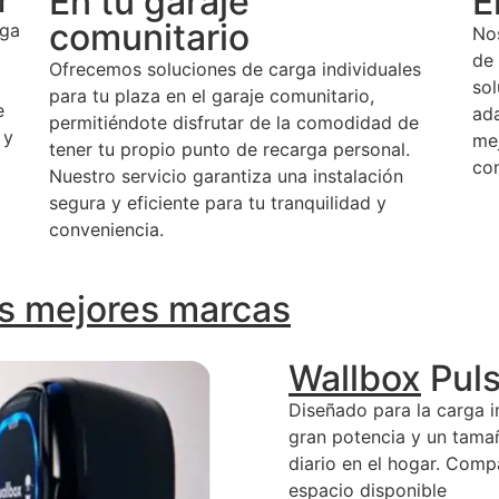
En tu garaje
E
r
comunitario
rga
Nos
de 
Ofrecemos soluciones de carga individuales
sol
para tu plaza en el garaje comunitario,
e
ada
permitiéndote disfrutar de la comodidad de
 y
mej
tener tu propio punto de recarga personal.
com
Nuestro servicio garantiza una instalación
segura y eficiente para tu tranquilidad y
conveniencia.
as mejores marcas
Wallbox
Puls
Diseñado para la carga i
gran potencia y un tamañ
diario en el hogar. Compa
espacio disponible