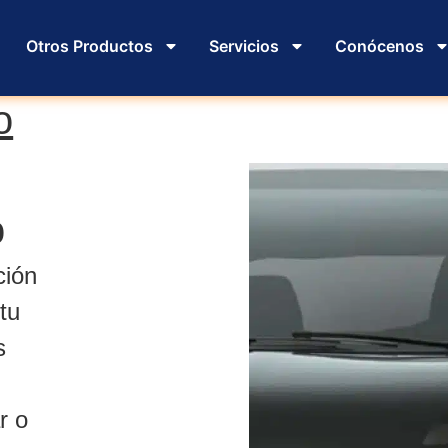
Otros Productos
Servicios
Conócenos
o
o
ción
tu
s
r o