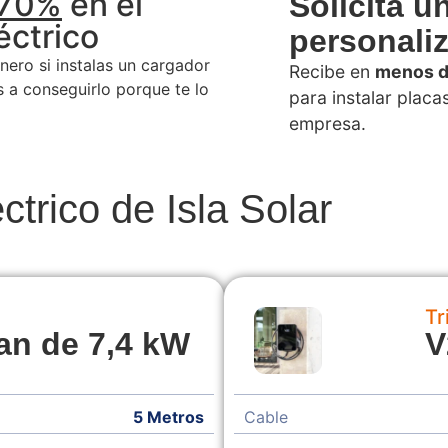
 70%
en el
Solicita u
éctrico
personali
ero si instalas un cargador
Recibe en
menos d
 a conseguirlo porque te lo
para instalar placa
empresa.
éctrico de Isla Solar
Tr
an de 7,4 kW
V
5 Metros
Cable