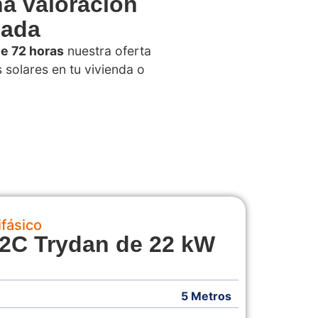
na valoración
zada
e 72 horas
nuestra oferta
s solares en tu vivienda o
ifásico
2C Trydan de 22 kW
5 Metros