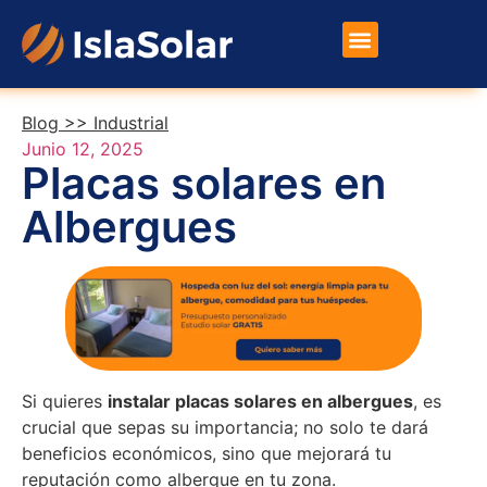
Placas Solares
Otros Productos
Blog >>
Industrial
Junio 12, 2025
Placas solares en
Albergues
Si quieres
instalar placas solares en albergues
, es
crucial que sepas su importancia; no solo te dará
beneficios económicos, sino que mejorará tu
reputación como albergue en tu zona.