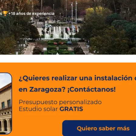
🏆
es
+18 años de experiencia