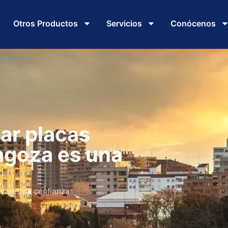
Otros Productos
Servicios
Conócenos
lar placas
agoza es una
olares de confianza