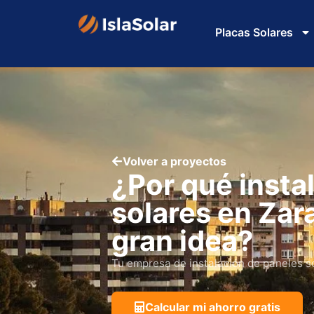
Placas Solares
Volver a proyectos
¿Por qué insta
solares en Zar
gran idea?
Tu empresa de instalación de paneles s
Calcular mi ahorro gratis