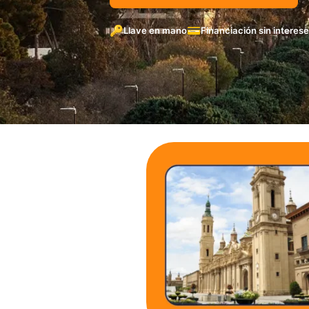
🔑
💳
Llave en mano
Financiación sin interes