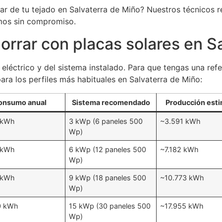
ar de tu tejado en Salvaterra de Miño? Nuestros técnicos rea
mos sin compromiso.
rrar con placas solares en S
eléctrico y del sistema instalado. Para que tengas una ref
ara los perfiles más habituales en Salvaterra de Miño:
onsumo anual
Sistema recomendado
Producción est
 kWh
3 kWp (6 paneles 500
~3.591 kWh
Wp)
 kWh
6 kWp (12 paneles 500
~7.182 kWh
Wp)
 kWh
9 kWp (18 paneles 500
~10.773 kWh
Wp)
0 kWh
15 kWp (30 paneles 500
~17.955 kWh
Wp)