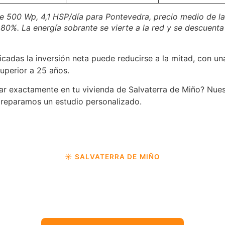
e 500 Wp, 4,1 HSP/día para Pontevedra, precio medio de la
 80%. La energía sobrante se vierte a la red y se descuent
cadas la inversión neta puede reducirse a la mitad, con un
superior a 25 años.
r exactamente en tu vivienda de Salvaterra de Miño? Nuest
 preparamos un estudio personalizado.
☀️ SALVATERRA DE MIÑO
primer paso hacia la independencia ene
 ahorrar con nuestro simulador gratuito. Estudio persona