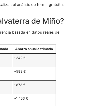
lizan el análisis de forma gratuita.
alvaterra de Miño?
erencia basada en datos reales de
imada
Ahorro anual estimado
~342 €
~583 €
~873 €
~1.453 €