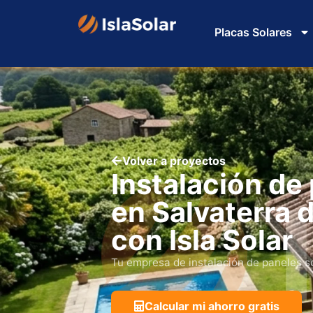
Placas Solares
Volver a proyectos
Instalación de
en Salvaterra 
con Isla Solar
Tu empresa de instalación de paneles s
Calcular mi ahorro gratis