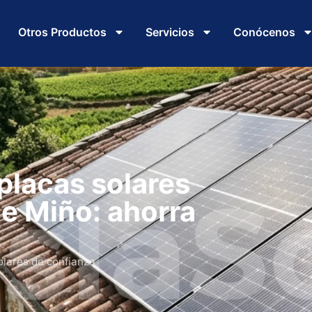
Otros Productos
Servicios
Conócenos
 placas solares
de Miño: ahorra
olares de confianza