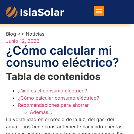
Placas Solares
Otros Productos
Blog >>
Noticias
Junio 12, 2023
¿Cómo calcular mi
consumo eléctrico?
Tabla de contenidos
¿Qué es el consumo eléctrico?
¿Cómo calcular consumo eléctrico?
Recomendaciones para ahorrar
Además…
La volatilidad en el precio de la luz, del gas, del
agua… nos tiene constantemente haciendo cuentas
para ver cuánto nos va a tocar pagar cada mes. Sin