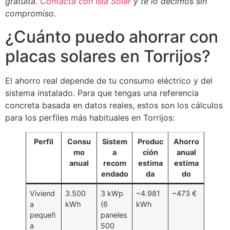
gratuita.
Contacta con Isla Solar
y te lo decimos sin
compromiso.
¿Cuánto puedo ahorrar con
placas solares en Torrijos?
El ahorro real depende de tu consumo eléctrico y del
sistema instalado. Para que tengas una referencia
concreta basada en datos reales, estos son los cálculos
para los perfiles más habituales en Torrijos:
Perfil
Consu
Sistem
Produc
Ahorro
mo
a
ción
anual
anual
recom
estima
estima
endado
da
do
Viviend
3.500
3 kWp
~4.981
~473 €
a
kWh
(6
kWh
pequeñ
paneles
a
500