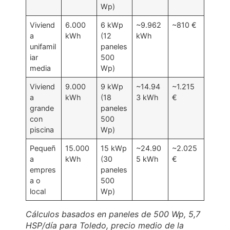
Wp)
Viviend
6.000
6 kWp
~9.962
~810 €
a
kWh
(12
kWh
unifamil
paneles
iar
500
media
Wp)
Viviend
9.000
9 kWp
~14.94
~1.215
a
kWh
(18
3 kWh
€
grande
paneles
con
500
piscina
Wp)
Pequeñ
15.000
15 kWp
~24.90
~2.025
a
kWh
(30
5 kWh
€
empres
paneles
a o
500
local
Wp)
Cálculos basados en paneles de 500 Wp, 5,7
HSP/día para Toledo, precio medio de la