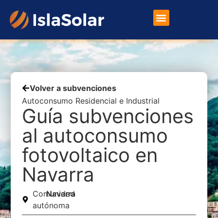
Placas Solares
Otros Productos
Volver a subvenciones
Autoconsumo Residencial e Industrial
Guía subvenciones
al autoconsumo
fotovoltaico en
Navarra
Comunidad
Navarra
autónoma